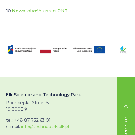
10.
Nowa jakość usług PNT
Ełk Science and Technology Park
Podmiejska Street 5
19-300
Ełk
DO GÓRY STRONY
tel.:
+48 87 732 63 01
e-mail:
info@technopark.elk.pl