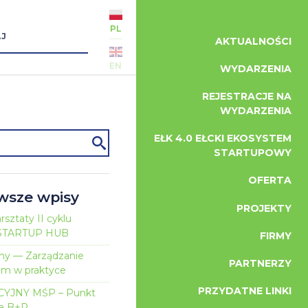
PL
AKTUALNOŚCI
EN
WYDARZENIA
REJESTRACJE NA
WYDARZENIA
EŁK 4.0 EŁCKI EKOSYSTEM
STARTUPOWY
OFERTA
wsze wpisy
PROJEKTY
sztaty II cyklu
i STARTUP HUB
FIRMY
iny — Zarządzanie
PARTNERZY
em w praktyce
PRZYDATNE LINKI
YJNY MŚP – Punkt
a B+R