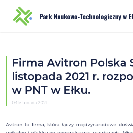
Park Naukowo-
Technologiczny w E
Firma Avitron Polska S
listopada 2021 r. rozp
w PNT w Ełku.
03 listopada 2021
Avitron to firma, która łączy
międzynarodowe doświad
unikalne i efektywne energetycznie rozwiązania. M
ię