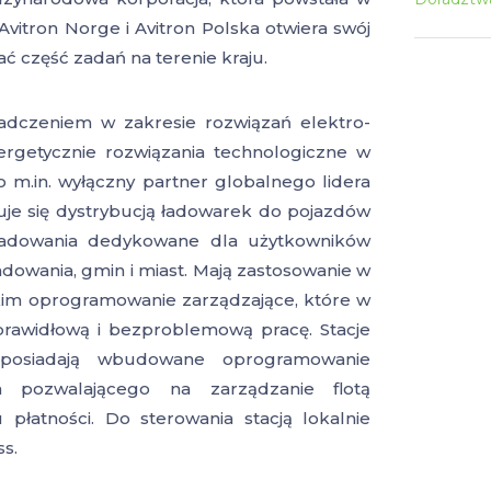
vitron Norge i Avitron Polska otwiera swój
ć część zadań na terenie kraju.
adczeniem w zakresie rozwiązań elektro-
ergetycznie rozwiązania technologiczne w
o m.in. wyłączny partner globalnego lidera
uje się dystrybucją ładowarek do pojazdów
e ładowania dedykowane dla użytkowników
adowania, gmin i miast. Mają zastosowanie w
kim oprogramowanie zarządzające, które w
 prawidłową i bezproblemową pracę.
Stacje
posiadają wbudowane oprogramowanie
 pozwalającego na zarządzanie flotą
łatności. Do sterowania stacją lokalnie
s.