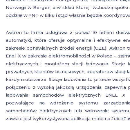
Norwegii w Bergen, a w skład której wchodzą spółki A
oddział w PNT w Ełku i stąd właśnie będzie koordynowa
Avitron to firma usługowa z ponad 10 letnim doświ
automatyki, która oferuje optymalne i efektywne en
zakresie
odnawialnych źródeł energii (OZE). Avitron t
Enel X w zakresie elektromobilności w Polsce – zajm
elektrycznych i montażem stacji ładowania. Stacj
prywatnych, klientów biznesowych, operatorów stacji ł
każdym obszarze. Stacje ładowania to przede wszyst
połączeniu z wysoką jakością urządzenia, zapewnia
ładowania samochodów elektrycznych ENEL X 
pozwalające na wdrożenie systemu zarządzania
samochodów elektrycznych lub wdrożenie systemu p
zawsze jest wykorzystywana aplikacja mobilna JuicePas