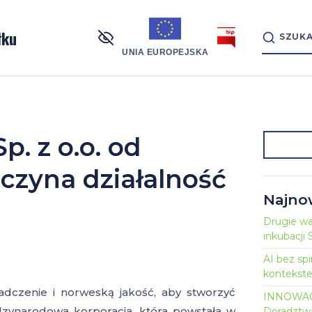
łku
UNIA EUROPEJSKA
p. z o.o. od
Szukaj:
oczyna działalność
Najno
Drugie war
inkubacj
AI bez sp
kontekst
czenie i norweską jakość, aby stworzyć
INNOWAC
dzynarodowa korporacja, która powstała w
Doradztw