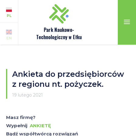
PL
Park Naukowo-
Technologiczny w Ełku
EN
Ankieta do przedsiębiorców
z regionu nt. pożyczek.
19 lutego 2021
Masz firmę?
Wypełnij
ANKIETĘ
Bądź współtwórcą rozwiązań