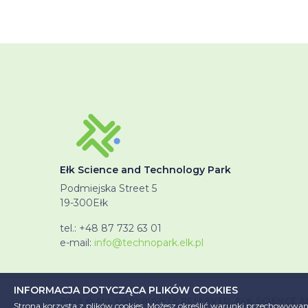
Ełk Science and Technology Park
Podmiejska Street 5
19-300
Ełk
tel.:
+48 87 732 63 01
e-mail:
info@technopark.elk.pl
INFORMACJA DOTYCZĄCA PLIKÓW COOKIES
2018 © ALL COPYRIGHTS RESERVED. EŁK SCIENCE
Strona korzysta z plików cookies. Możesz określić warunki przechowywani