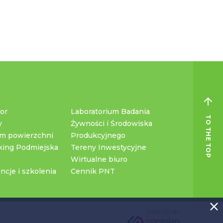
or
Laboratorium Badania
TO THE TOP
y
Żywności i Środowiska
m powierzchni
Produkcyjnego
king Podmiejska
Tereny Inwestycyjne
Wirtualne biuro
ncje i szkolenia
Cennik PNT
CREATED BY