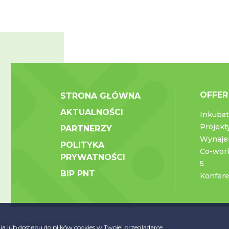
OFFER
STRONA GŁÓWNA
AKTUALNOŚCI
Inkubat
Projekt
PARTNERZY
Wynaje
POLITYKA
Co-wor
PRYWATNOŚCI
5
BIP PNT
Konfere
 AND TECHNOLOGY PARK
a lub dostępu do plików cookies w Twojej przeglądarce.