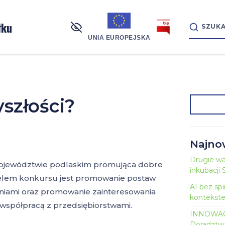
łku
UNIA EUROPEJSKA
szłości?
Szukaj:
Najno
Drugie war
 województwie podlaskim promująca dobre
inkubacj
 Celem konkursu jest promowanie postaw
AI bez sp
niami oraz promowanie zainteresowania
kontekst
współpracą z przedsiębiorstwami.
INNOWAC
Doradztw