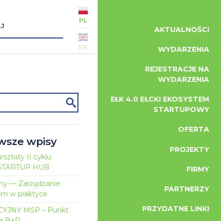
PL
AKTUALNOŚCI
EN
WYDARZENIA
REJESTRACJE NA
WYDARZENIA
EŁK 4.0 EŁCKI EKOSYSTEM
STARTUPOWY
OFERTA
wsze wpisy
PROJEKTY
sztaty II cyklu
i STARTUP HUB
FIRMY
iny — Zarządzanie
PARTNERZY
em w praktyce
PRZYDATNE LINKI
YJNY MŚP – Punkt
a B+R